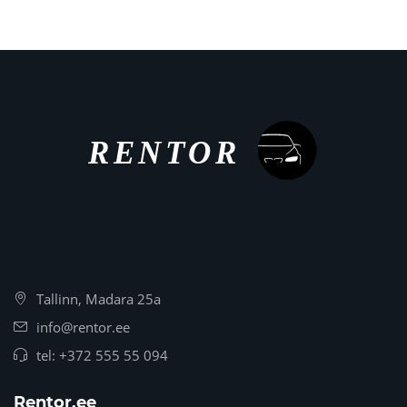
Tallinn, Madara 25a
info@rentor.ee
tel:
+372 555 55 094
Rentor.ee