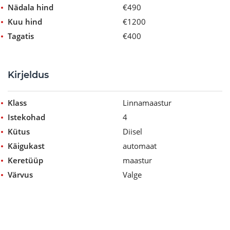
Nädala hind
€490
Kuu hind
€1200
Tagatis
€400
Kirjeldus
Klass
Linnamaastur
Istekohad
4
Kütus
Diisel
Käigukast
automaat
Keretüüp
maastur
Värvus
Valge