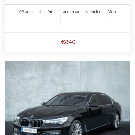
VIP-auto
4
Diisel
automaat
kabriolett
Must
€840