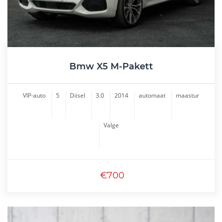
Bmw X5 M-Pakett
VIP-auto
5
Diisel
3.0
2014
automaat
maastur
Valge
€700