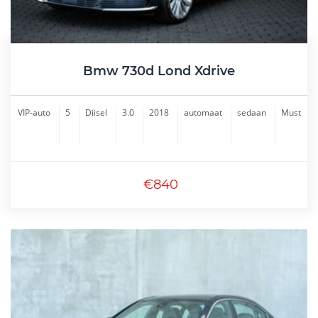
Bmw 730d Lond Xdrive
VIP-auto
5
Diisel
3.0
2018
automaat
sedaan
Must
€840