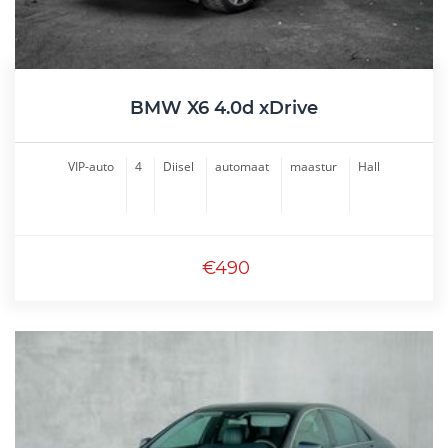
BMW X6 4.0d xDrive
VIP-auto
4
Diisel
automaat
maastur
Hall
€490