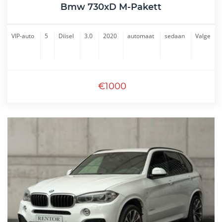
Bmw 730xD M-Pakett
VIP-auto
5
Diisel
3.0
2020
automaat
sedaan
Valge
€1000