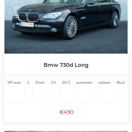
Bmw 730d Long
VIP-auto
5
Diisel
3.0
2012
automaat
sedaan
Must
€490