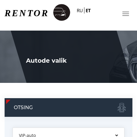
RU
ET
Autode valik
OTSING
VIP-auto