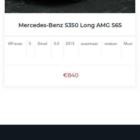
Mercedes-Benz S350 Long AMG S65
VIP-auto
5
Diisel
3.0
2015
automaat
sedaan
Must
€840