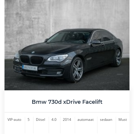
Bmw 730d xDrive Facelift
VIP-auto
5
Diisel
4.0
2014
automaat
sedaan
Must