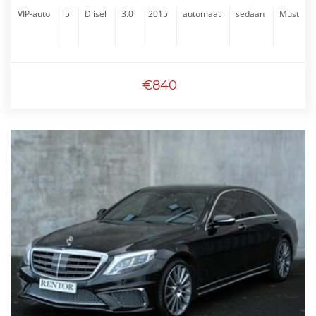
VIP-auto
5
Diisel
3.0
2015
automaat
sedaan
Must
€840