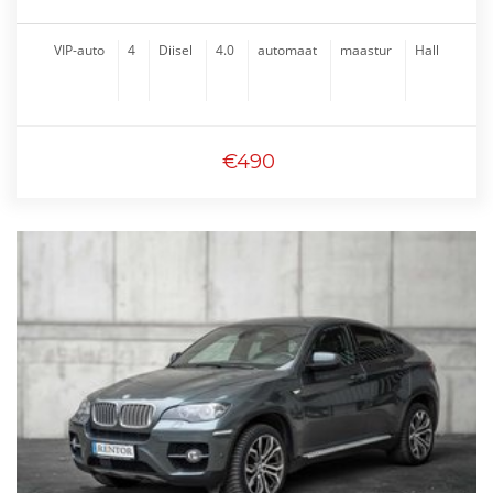
VIP-auto
4
Diisel
4.0
automaat
maastur
Hall
€490