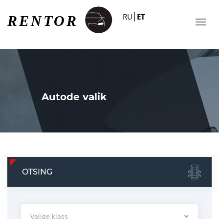
RU
ET
Autode valik
OTSING
Valige klass