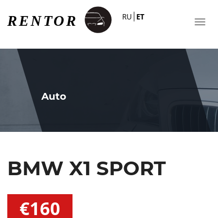
RU
ET
Auto
BMW X1 SPORT
€160