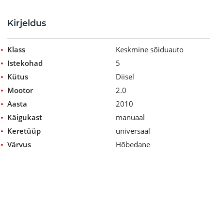
Kirjeldus
Klass
Keskmine sõiduauto
Istekohad
5
Kütus
Diisel
Mootor
2.0
Aasta
2010
Käigukast
manuaal
Keretüüp
universaal
Värvus
Hõbedane