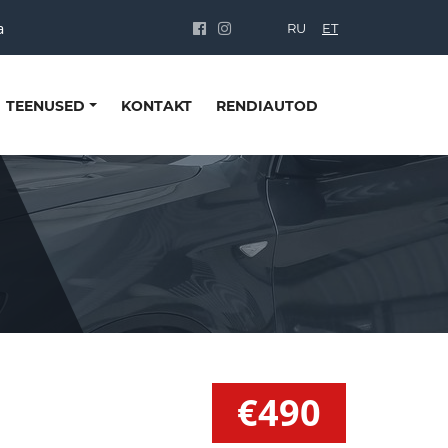
a
RU
ET
TEENUSED
KONTAKT
RENDIAUTOD
€490