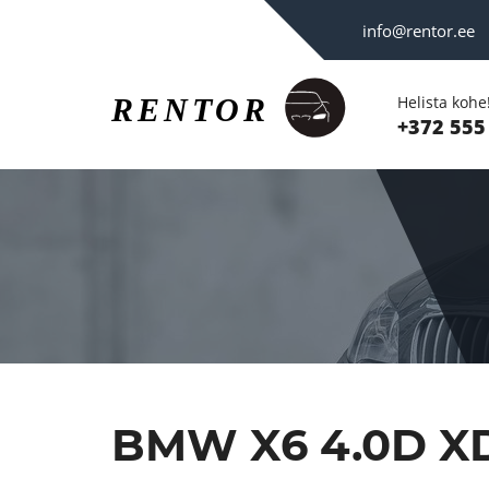
info@rentor.ee
Helista kohe
+372 555
BMW X6 4.0D X