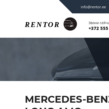
info@rentor.ee
Звони сейча
+372 555
MERCEDES-BENZ