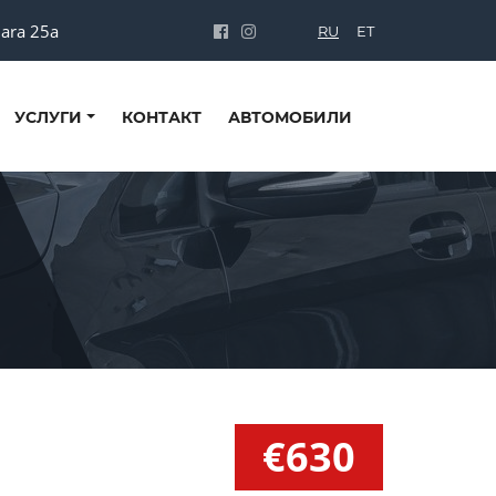
dara 25a
RU
ET
УСЛУГИ
КОНТАКТ
АВТОМОБИЛИ
€630